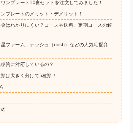
ワンプレート10食セットを注文してみました！
o
ワンプレートのメリット・デメリット！
o
料金はわかりにくい？コースや送料、定期コースの解
k
星ファーム、ナッシュ（nosh）などの人気宅配弁
低糖質に対応しているの？
類は大きく分けて5種類！
A
とめ