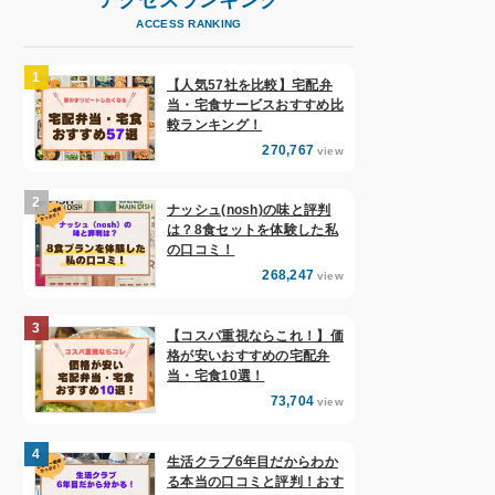
ACCESS RANKING
【人気57社を比較】宅配弁
当・宅食サービスおすすめ比
較ランキング！
270,767
view
ナッシュ(nosh)の味と評判
は？8食セットを体験した私
の口コミ！
268,247
view
【コスパ重視ならこれ！】価
格が安いおすすめの宅配弁
当・宅食10選！
73,704
view
生活クラブ6年目だからわか
る本当の口コミと評判！おす