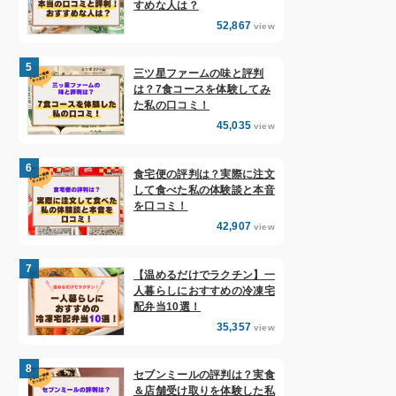
すめな人は？
52,867
view
三ツ星ファームの味と評判
は？7食コースを体験してみ
た私の口コミ！
45,035
view
食宅便の評判は？実際に注文
して食べた私の体験談と本音
を口コミ！
42,907
view
【温めるだけでラクチン】一
人暮らしにおすすめの冷凍宅
配弁当10選！
35,357
view
セブンミールの評判は？実食
＆店舗受け取りを体験した私