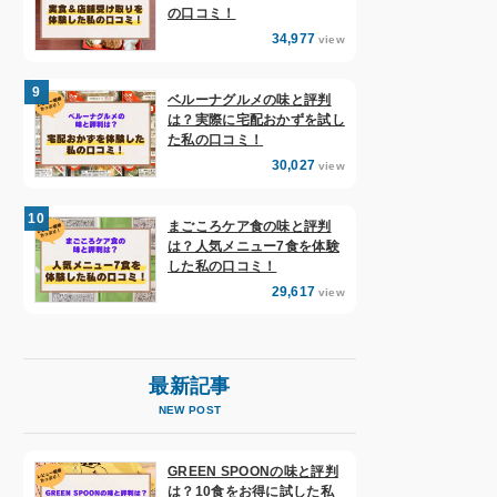
の口コミ！
34,977
view
ベルーナグルメの味と評判
は？実際に宅配おかずを試し
た私の口コミ！
30,027
view
まごころケア食の味と評判
は？人気メニュー7食を体験
した私の口コミ！
29,617
view
最新記事
NEW POST
GREEN SPOONの味と評判
は？10食をお得に試した私