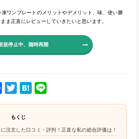
冷凍ワンプレートのメリットやデメリット、味、使い勝
たまま正直にレビューしていきたいと思います。
新規停止中、随時再開
F
T
H
Li
a
wi
at
n
c
tt
e
e
もくじ
e
er
n
際に注文した口コミ・評判！正直な私の総合評価は！
b
a